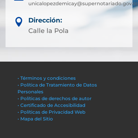
unicalopezdemicay@supernotariado.gov.c
Dirección:

Calle la Pola
• Términos y condiciones
• Política de Tratamiento de Datos
Personales
• Políticas de derechos de autor
• Certificado de Accesibilidad
• Políticas de Privacidad Web
• Mapa del Sitio