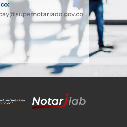
ico:
cay@supernotariado.gov.co