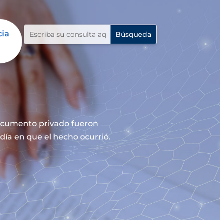
cia
documento privado fueron
día en que el hecho ocurrió.