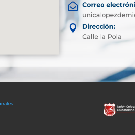
Correo electrón

unicalopezdemi
Dirección:

Calle la Pola
onales