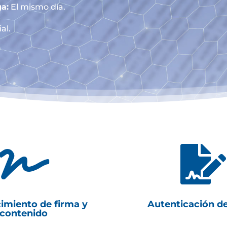
a:
El mismo día.
al.


imiento de firma y
Autenticación d
contenido