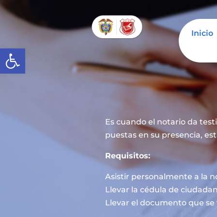
Inicio
Abrir barra de herramientas
Es cuando el notario da tes
puestas en su presencia, est
Requisitos:
Asistir personalmente a la n
Llevar la cédula de ciudadan
Llevar el documento que se 