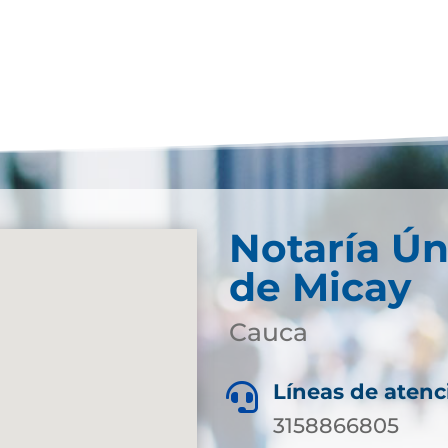
Notaría Ún
de Micay
Cauca
Líneas de atenc

3158866805