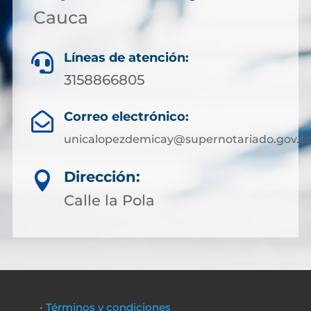
Cauca
Líneas de atención:

3158866805
Correo electrónico:

unicalopezdemicay@supernotariado.gov.c
Dirección:

Calle la Pola
• Términos y condiciones