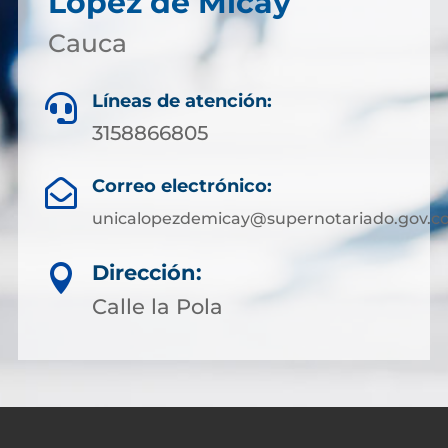
López de Micay
Cauca
Líneas de atención:

3158866805
Correo electrónico:

unicalopezdemicay@supernotariado.gov.c
Dirección:

Calle la Pola