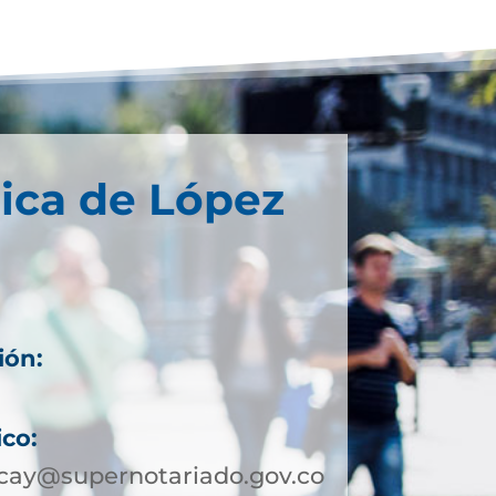
ica de López
ión:
ico:
cay@supernotariado.gov.co