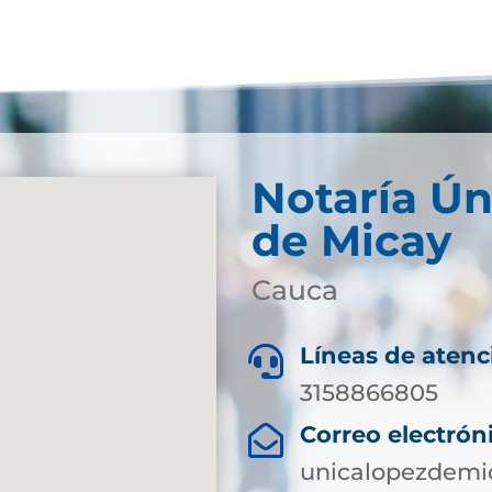
Notaría Ún
de Micay
Cauca
Líneas de atenc

3158866805
Correo electrón

unicalopezdemi