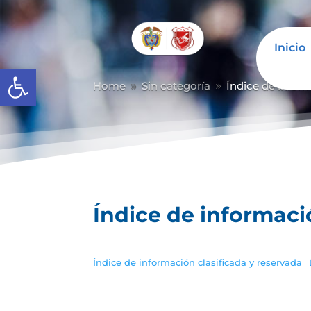
Inicio
Abrir barra de herramientas
Home
Sin categoría
Índice de inform
9
9
Índice de informaci
Índice de información clasificada y reservada