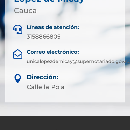
Cauca
Líneas de atención:

3158866805
Correo electrónico:

unicalopezdemicay@supernotariado.gov.c
Dirección:

Calle la Pola