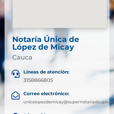
Notaría Única de
López de Micay
Cauca
Líneas de atención:

3158866805
Correo electrónico:

unicalopezdemicay@supernotariado.gov.c