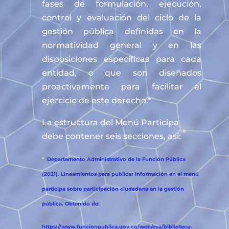
fases de formulación, ejecución,
control y evaluación del ciclo de la
gestión pública definidas en la
normatividad general y en las
disposiciones específicas para cada
entidad, o que son diseñados
proactivamente para facilitar el
ejercicio de este derecho.*
La estructura del Menú Participa
debe contener seis secciones, así:
*
Departamento Administrativo de la Función Pública
(2021). Lineamientos para publicar información en el menú
participa sobre participación ciudadana en la gestión
pública. Obtenido de:
https://www.funcionpublica.gov.co/web/eva/biblioteca-