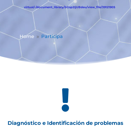
virtual/-/document_library/bGsp2IjUBdeu/view_file/39121905
Home
Participa
9

Diagnóstico e Identificación de problemas