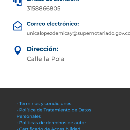

3158866805
Correo electrónico:

unicalopezdemicay@supernotariado.gov.c
Dirección:

Calle la Pola
• Términos y condiciones
• Política de Tratamiento de Datos
Personales
• Políticas de derechos de autor
• Certificado de Accesibilidad