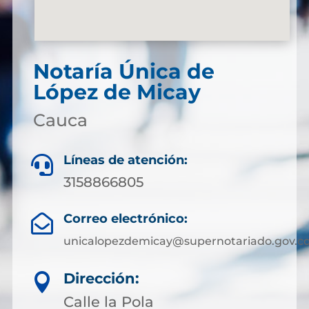
Notaría Única de
López de Micay
Cauca
Líneas de atención:

3158866805
Correo electrónico:

unicalopezdemicay@supernotariado.gov.c
Dirección:

Calle la Pola