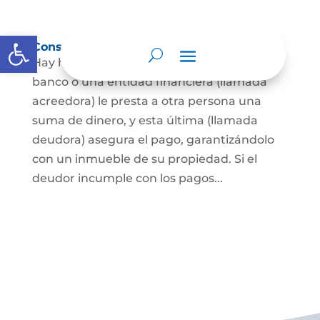
Abrir barra de herramientas
Constitución de hipoteca
Hay hipoteca cuando una persona, o un
banco o una entidad financiera (llamada
acreedora) le presta a otra persona una
suma de dinero, y esta última (llamada
deudora) asegura el pago, garantizándolo
con un inmueble de su propiedad. Si el
deudor incumple con los pagos...