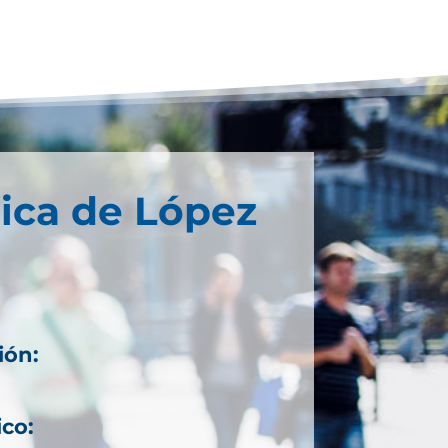
ica de López
ión:
ico: