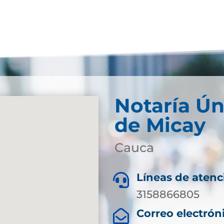
Notaría Ún
de Micay
Cauca
Líneas de atenc

3158866805
Correo electrón
