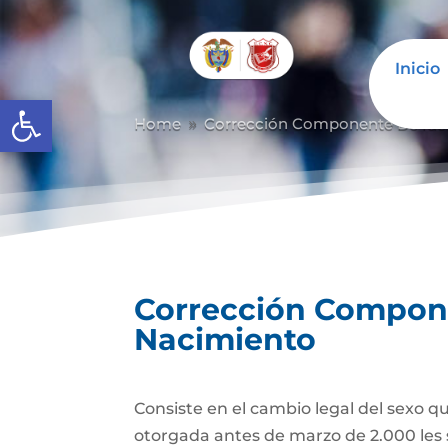
Inicio
Abrir barra de herramientas
Home
Corrección Componente De Iden
9
Corrección Componen
Nacimiento
Consiste en el cambio legal del sexo q
otorgada antes de marzo de 2.000 les 