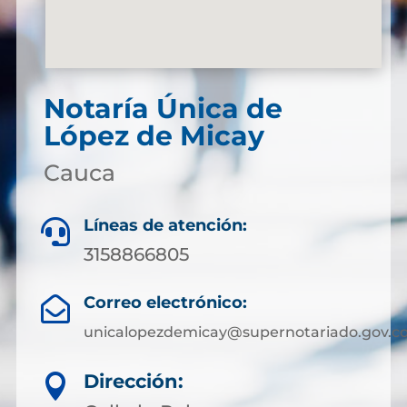
Notaría Única de
López de Micay
Cauca
Líneas de atención:

3158866805
Correo electrónico:

unicalopezdemicay@supernotariado.gov.c
Dirección:
