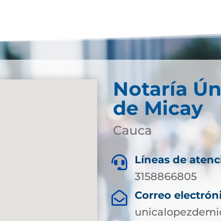
Notaría Ún
de Micay
Cauca
Líneas de atenc

3158866805
Correo electrón

unicalopezdemi