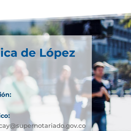
ica de López
ión:
ico:
cay@supernotariado.gov.co