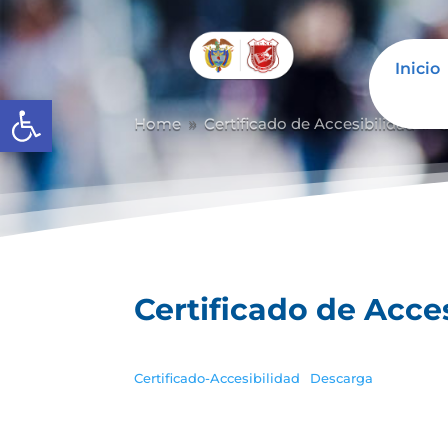
Inicio
Abrir barra de herramientas
Home
Certificado de Accesibilidad
C
9
9
Certificado de Acce
Certificado-Accesibilidad
Descarga