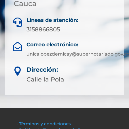
Cauca
Líneas de atención:

3158866805
Correo electrónico:

unicalopezdemicay@supernotariado.gov.c
Dirección:

Calle la Pola
• Términos y condiciones