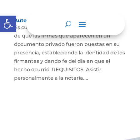
Abrir barra de herramientas
Autenticaciones
Es cuando el notario da testimonio escrito
de que las firmas que aparecen en un
documento privado fueron puestas en su
presencia, estableciendo la identidad de los
firmantes y dando fe del día en que el
hecho ocurrió. REQUISITOS: Asistir
personalmente a la notaría....