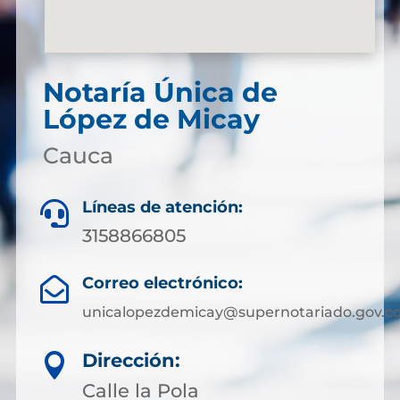
Notaría Única de
López de Micay
Cauca
Líneas de atención:

3158866805
Correo electrónico:

unicalopezdemicay@supernotariado.gov.c
Dirección:

Calle la Pola