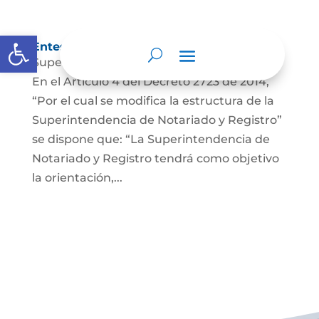
Abrir barra de herramientas
Entes y autoridades que lo vigilan
Superintendencia de Notariado y Registro
En el Artículo 4 del Decreto 2723 de 2014,
“Por el cual se modifica la estructura de la
Superintendencia de Notariado y Registro”
se dispone que: “La Superintendencia de
Notariado y Registro tendrá como objetivo
la orientación,...