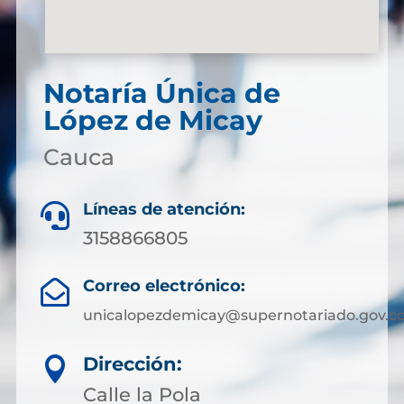
Notaría Única de
López de Micay
Cauca
Líneas de atención:

3158866805
Correo electrónico:

unicalopezdemicay@supernotariado.gov.c
Dirección:

Calle la Pola