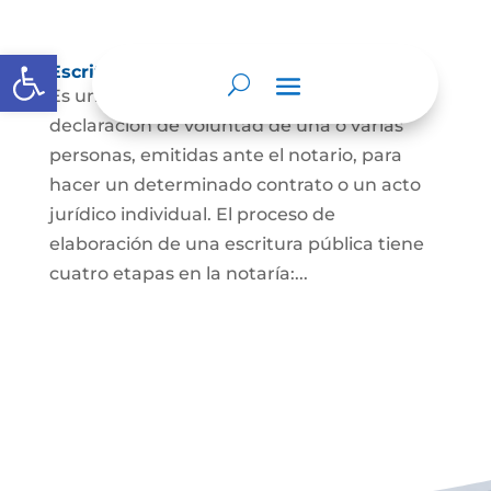
Abrir barra de herramientas
Escritura Pública
Es un documento que contiene la
declaración de voluntad de una o varias
personas, emitidas ante el notario, para
hacer un determinado contrato o un acto
jurídico individual. El proceso de
elaboración de una escritura pública tiene
cuatro etapas en la notaría:...