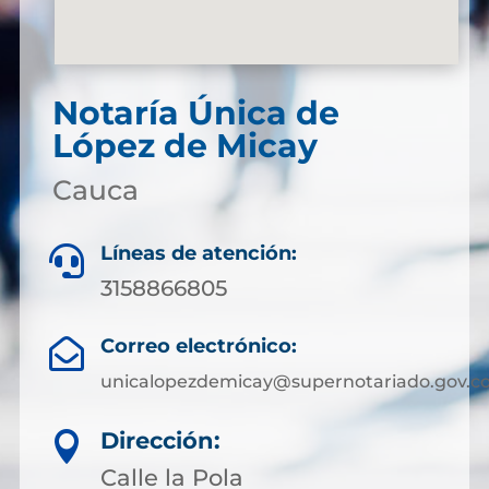
Notaría Única de
López de Micay
Cauca
Líneas de atención:

3158866805
Correo electrónico:

unicalopezdemicay@supernotariado.gov.c
Dirección:

Calle la Pola