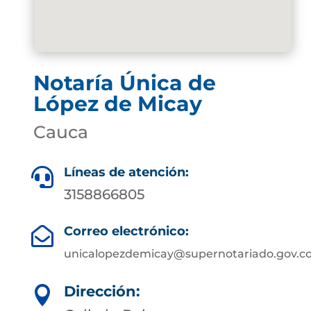
Notaría Única de
López de Micay
Cauca
Líneas de atención:

3158866805
Correo electrónico:

unicalopezdemicay@supernotariado.gov.c
Dirección:
