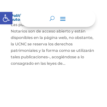
Abrir barra de herramientas
Política de derechos de autor y/o
autorización de uso sobre los contenidos
Las publicaciones de la UCNC y de los
Notarios son de acceso abierto y están
disponibles en la página web, no obstante,
la UCNC se reserva los derechos
patrimoniales y la forma como se utilizarán
tales publicaciones–, acogiéndose a lo
consagrado en las leyes de...