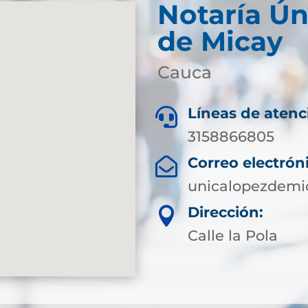
Notaría Ún
de Micay
Cauca
Líneas de atenc

3158866805
Correo electrón

unicalopezdemi
Dirección:

Calle la Pola