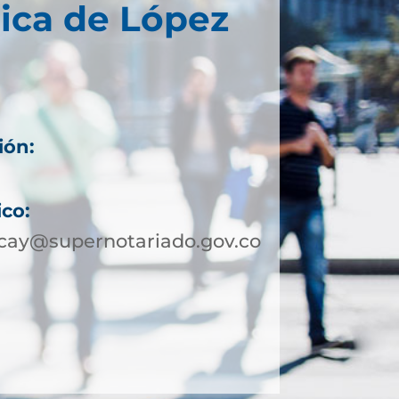
ica de López
ión:
ico:
cay@supernotariado.gov.co