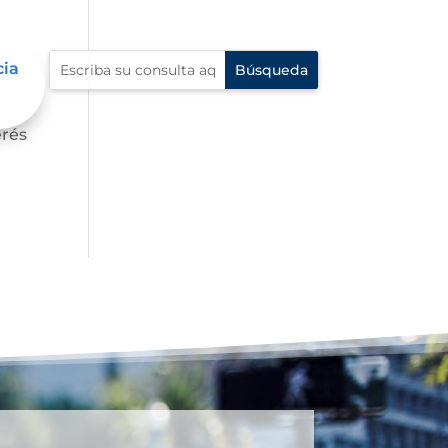
cia
s,
erés