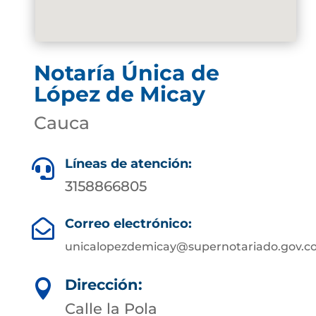
Notaría Única de
López de Micay
Cauca
Líneas de atención:

3158866805
Correo electrónico:

unicalopezdemicay@supernotariado.gov.c
Dirección:

Calle la Pola